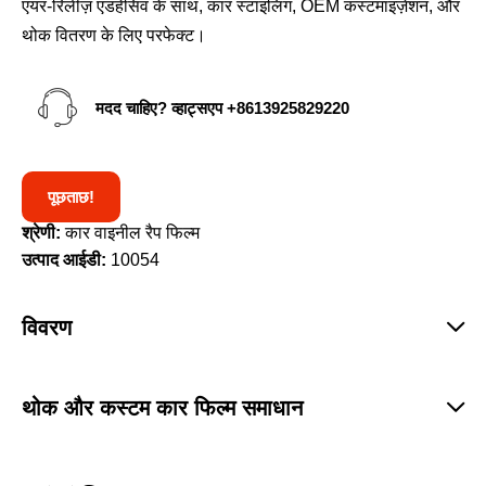
एयर-रिलीज़ एडहेसिव के साथ, कार स्टाइलिंग, OEM कस्टमाइज़ेशन, और
थोक वितरण के लिए परफेक्ट।
मदद चाहिए? व्हाट्सएप
+8613925829220
पूछताछ!
श्रेणी:
कार वाइनील रैप फिल्म
उत्पाद आईडी:
10054
विवरण
थोक और कस्टम कार फिल्म समाधान