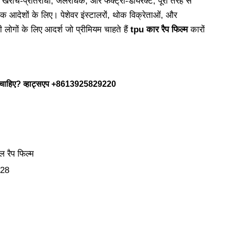
। खरोंच-प्रतिरोधी, जलरोधक, और फैक्ट्री-डायरेक्ट, पूरी तरह से
क आदेशों के लिए। पेशेवर इंस्टालरों, थोक विक्रेताओं, और
लोगों के लिए आदर्श जो प्रीमियम चाहते हैं
tpu कार रैप फिल्म
कारों
चाहिए? व्हाट्सएप
+8613925829220
ल रैप फिल्म
28