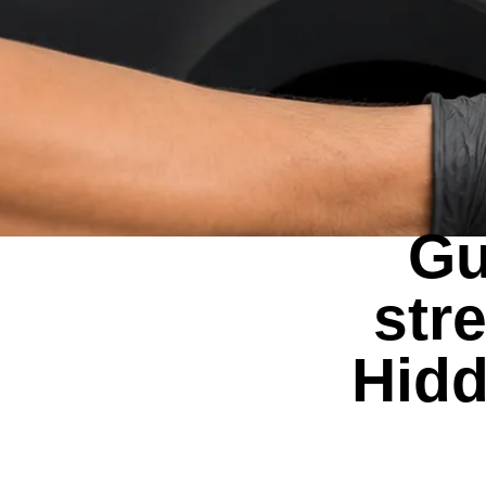
Gu
str
Hidd