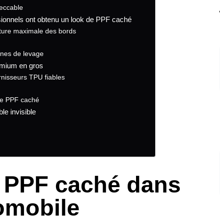
eccable
ssionnels ont obtenu un look de PPF caché
ure maximale des bords
ignes de levage
emium en gros
rnisseurs TPU fiables
le PPF caché
ble invisible
u PPF caché dans
tomobile