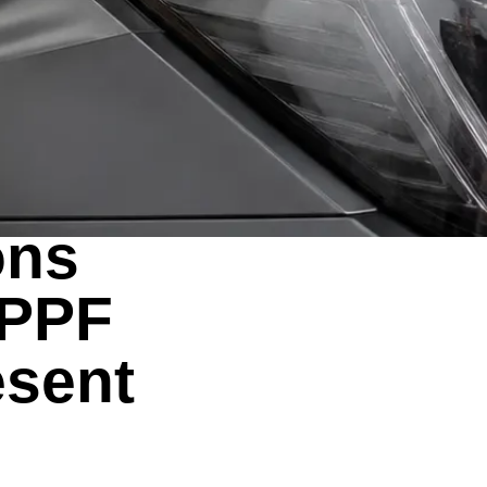
ons
 PPF
ésent