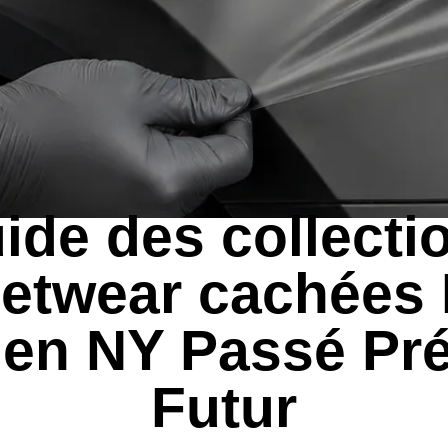
GUIDES D'EXPORTATION
ide des collecti
eetwear cachées
en NY Passé Pr
Futur