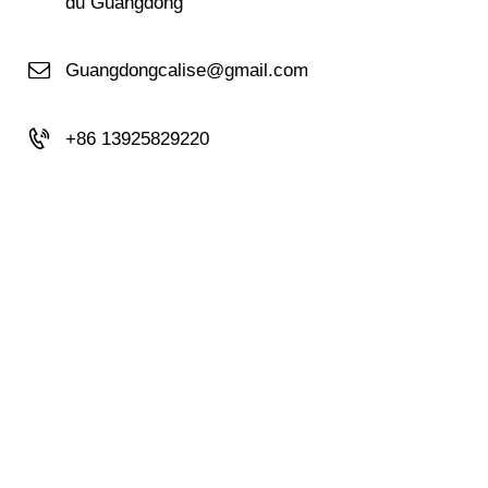
du Guangdong
Guangdongcalise@gmail.com
+86 13925829220