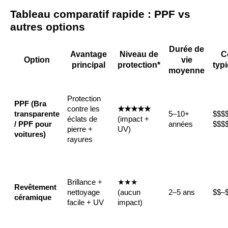
Tableau comparatif rapide : PPF vs
autres options
Durée de
Avantage
Niveau de
C
Option
vie
principal
protection*
typ
moyenne
Protection
PPF (Bra
contre les
★★★★★
transparente
5–10+
$$$
éclats de
(impact +
/ PPF pour
années
$$$
pierre +
UV)
voitures)
rayures
Brillance +
★★★
Revêtement
nettoyage
(aucun
2–5 ans
$$–
céramique
facile + UV
impact)