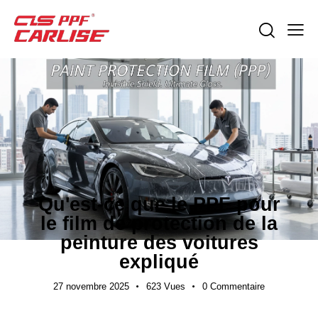
GUIDES D'EXPORTATION
Qu'est-ce que le PPF pour
le film de protection de la
peinture des voitures
expliqué
27 novembre 2025
623
Vues
0
Commentaire