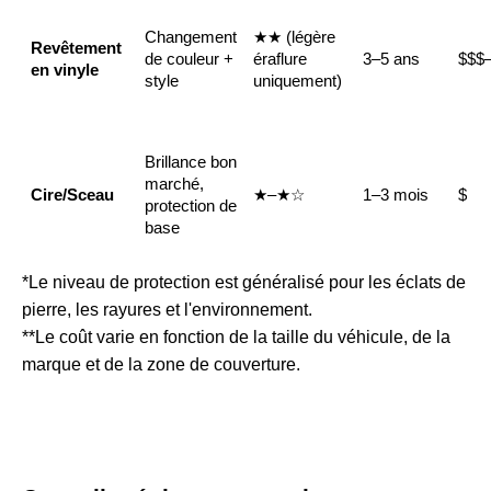
Changement
★★ (légère
Revêtement
de couleur +
éraflure
3–5 ans
$$$
en vinyle
style
uniquement)
Brillance bon
marché,
Cire/Sceau
★–★☆
1–3 mois
$
protection de
base
*Le niveau de protection est généralisé pour les éclats de
pierre, les rayures et l'environnement.
**Le coût varie en fonction de la taille du véhicule, de la
marque et de la zone de couverture.