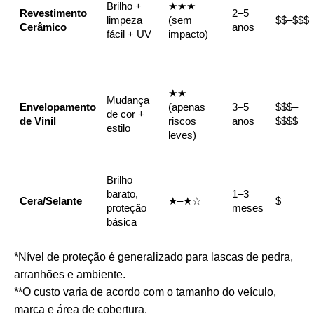
Brilho +
★★★
Revestimento
2–5
limpeza
(sem
$$–$$$
Cerâmico
anos
fácil + UV
impacto)
★★
Mudança
Envelopamento
(apenas
3–5
$$$–
de cor +
de Vinil
riscos
anos
$$$$
estilo
leves)
Brilho
barato,
1–3
Cera/Selante
★–★☆
$
proteção
meses
básica
*Nível de proteção é generalizado para lascas de pedra,
arranhões e ambiente.
**O custo varia de acordo com o tamanho do veículo,
marca e área de cobertura.