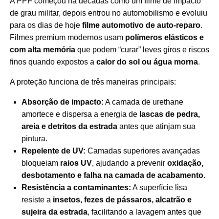
A PPF começou há décadas como um filme de impacto
de grau militar, depois entrou no automobilismo e evoluiu
para os dias de hoje
filme automotivo de auto-reparo
.
Filmes premium modernos usam
polímeros elásticos e
com alta memória
que podem “curar” leves giros e riscos
finos quando expostos a
calor do sol ou água morna
.
A proteção funciona de três maneiras principais:
Absorção de impacto:
A camada de urethane
amortece e dispersa a energia de
lascas de pedra,
areia e detritos da estrada
antes que atinjam sua
pintura.
Repelente de UV:
Camadas superiores avançadas
bloqueiam
raios UV
, ajudando a prevenir
oxidação,
desbotamento e falha na camada de acabamento
.
Resistência a contaminantes:
A superfície lisa
resiste a
insetos, fezes de pássaros, alcatrão e
sujeira da estrada
, facilitando a lavagem antes que