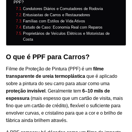
PPF?
Condutores Diários e Comutadores de Rodovia
Entusiastas de Carros e Restauradores
Famílias com Estilos de Vida Ativos
Estudo de Caso: Economia Real com Reparos
Proprietários de Veículos Elétricos e Motoristas de
Costa
O que é PPF para Carros?
Filme de Proteção de Pintura (PPF) é um
filme
transparente de ureia termoplástica
que é aplicado
sobre a pintura do seu carro para atuar como uma
proteção invisível
. Geralmente tem
6–10 mils de
espessura
(mais espesso que um cartão de visita, mais
fino que um cartão de crédito), flexível o suficiente para
envolver curvas, e cristalino para que a cor e o brilho de
fábrica ainda brilhem através.