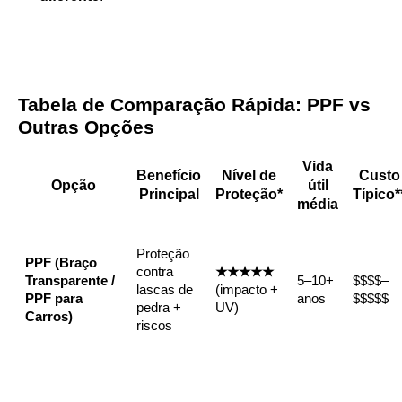
Tabela de Comparação Rápida: PPF vs
Outras Opções
Vida
Benefício
Nível de
Custo
Opção
útil
Principal
Proteção*
Típico*
média
Proteção
PPF (Braço
contra
★★★★★
Transparente /
5–10+
$$$$–
lascas de
(impacto +
PPF para
anos
$$$$$
pedra +
UV)
Carros)
riscos