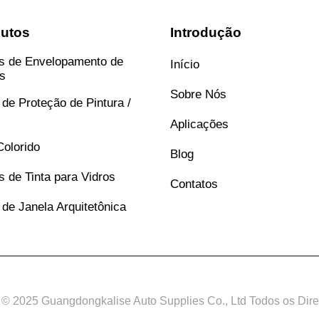
utos
Introdução
s de Envelopamento de
Início
s
Sobre Nós
 de Proteção de Pintura /
Aplicações
olorido
Blog
s de Tinta para Vidros
Contatos
 de Janela Arquitetônica
s © 2025 Guangdongkalise Auto Supplies Co., Ltd Todos os Dir