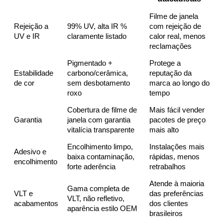
Filme de janela
Rejeição a
99% UV, alta IR %
com rejeição de
UV e IR
claramente listado
calor real, menos
reclamações
Pigmentado +
Protege a
Estabilidade
carbono/cerâmica,
reputação da
de cor
sem desbotamento
marca ao longo do
roxo
tempo
Cobertura de filme de
Mais fácil vender
Garantia
janela com garantia
pacotes de preço
vitalícia transparente
mais alto
Encolhimento limpo,
Instalações mais
Adesivo e
baixa contaminação,
rápidas, menos
encolhimento
forte aderência
retrabalhos
Atende à maioria
Gama completa de
VLT e
das preferências
VLT, não refletivo,
acabamentos
dos clientes
aparência estilo OEM
brasileiros