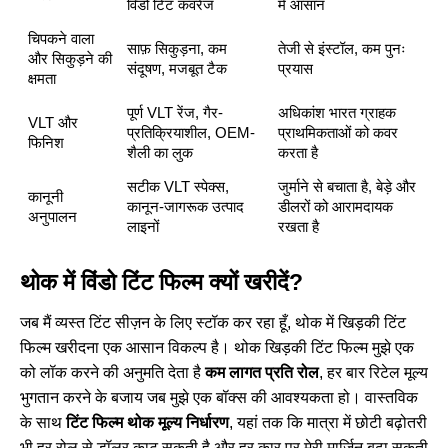
विंडो टिंट कवरेज
में आसान
चिपकने वाला
साफ़ सिकुड़ना, कम
तेजी से इंस्टॉल, कम पुनः
और सिकुड़ने की
संदूषण, मजबूत टैक
प्रयास
क्षमता
पूर्ण VLT रेंज, गैर-
अधिकांश भारत ग्राहक
VLT और
प्रतिक्रियाशील, OEM-
प्राथमिकताओं को कवर
फिनिश
शैली का लुक
करता है
सटीक VLT स्पेक्स,
जुर्माने से बचाता है, बेड़े और
कानूनी
कानून-जागरूक उत्पाद
डीलरों को आरामदायक
अनुपालन
लाइनों
रखता है
थोक में विंडो टिंट फिल्म क्यों खरीदें?
जब मैं व्यस्त टिंट सीज़न के लिए स्टॉक कर रहा हूँ, थोक में खिड़की टिंट
फिल्म खरीदना एक आसान विकल्प है। थोक खिड़की टिंट फिल्म मुझे एक
को लॉक करने की अनुमति देता है
कम लागत प्रति रोल
, हर बार रिटेल मूल्य
भुगतान करने के बजाय जब मुझे एक बॉक्स की आवश्यकता हो। वास्तविक
के साथ
टिंट फिल्म थोक मूल्य निर्धारण
, यहां तक कि मात्रा में छोटी बढ़ोतरी
भी हर रोल से डॉलर काट सकती है और हर कार पर मेरी मार्जिन बढ़ा सकती