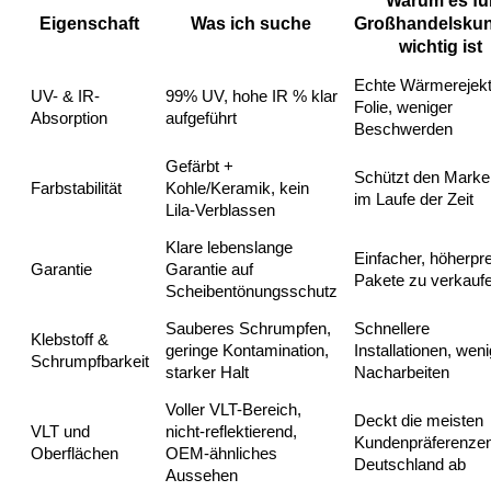
Warum es fü
Eigenschaft
Was ich suche
Großhandelsku
wichtig ist
Echte Wärmerejekt
UV- & IR-
99% UV, hohe IR % klar
Folie, weniger
Absorption
aufgeführt
Beschwerden
Gefärbt +
Schützt den Marke
Farbstabilität
Kohle/Keramik, kein
im Laufe der Zeit
Lila-Verblassen
Klare lebenslange
Einfacher, höherpre
Garantie
Garantie auf
Pakete zu verkauf
Scheibentönungsschutz
Sauberes Schrumpfen,
Schnellere
Klebstoff &
geringe Kontamination,
Installationen, weni
Schrumpfbarkeit
starker Halt
Nacharbeiten
Voller VLT-Bereich,
Deckt die meisten
VLT und
nicht-reflektierend,
Kundenpräferenzen
Oberflächen
OEM-ähnliches
Deutschland ab
Aussehen