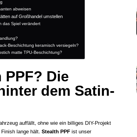
ng
nanten abweisen
tätten auf Großhandel umstellen
 das Spiel verändert
wandlung?
lack-Beschichtung keramisch versiegeln?
lbstich matte TPU-Beschichtung?
h PPF? Die
hinter dem Satin-
zeug auffällt, ohne wie ein billiges DIY-Projekt
Finish lange hält.
Stealth PPF
ist unser