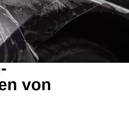
-
den von