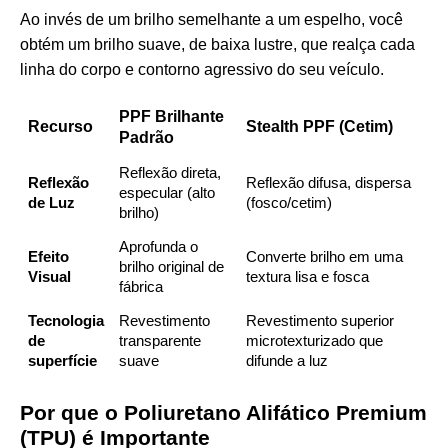
Ao invés de um brilho semelhante a um espelho, você
obtém um brilho suave, de baixa lustre, que realça cada
linha do corpo e contorno agressivo do seu veículo.
PPF Brilhante
Recurso
Stealth PPF (Cetim)
Padrão
Reflexão direta,
Reflexão
Reflexão difusa, dispersa
especular (alto
de Luz
(fosco/cetim)
brilho)
Aprofunda o
Efeito
Converte brilho em uma
brilho original de
Visual
textura lisa e fosca
fábrica
Tecnologia
Revestimento
Revestimento superior
de
transparente
microtexturizado que
superfície
suave
difunde a luz
Por que o Poliuretano Alifático Premium
(TPU) é Importante