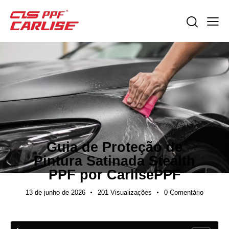
NOTÍCIAS DO SETOR
GUIAS DE EXPORTAÇÃO
Guia de Proteção de
Pintura Satinada Stealth
PPF por CarlisePPF
13 de junho de 2026
201
Visualizações
0
Comentário