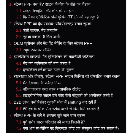
स्टेल्थ PPF क्या है? साटन फिनिश के पीछे का विज्ञान
लाइट-डिफ्यूज़िंग टॉप कोट को समझना
प्रिमियम एलिफैटिक पॉलीयूरेथेन (TPU) क्यों महत्वपूर्ण है
स्टेल्थ PPF का द्वैध स्वभाव: सौंदर्यशास्त्र बनाम सुरक्षा
शैली कारक: मैट कन्वर्जन
सुरक्षा कारक: 8 मिल आर्मर
OEM फ्रोज़न और मैट पेंट मैचिंग के लिए स्टेल्थ PPF
स्मूथ टेक्सचर ब्लेंडिंग
इंस्टॉलेशन मास्टर्स: मैट एप्लिकेशन की तकनीकी जटिलता
मैट क्यों परफेक्शन की मांग करता है
इंस्टॉलेशन टर्नअराउंड टाइम की तुलना
रखरखाव और दीर्घायु: स्टेल्थ PPF साटन फिनिश को दोषरहित बनाए रखना
मैट देखभाल के पवित्र नियम
बलिदानात्मक परत बनाम रासायनिक सीलेंट
हाइड्रोफोबिक साटन टॉप कोट कैसे संदूषकों को अस्वीकार करते हैं
B2B लाभ: क्यों पेशेवर दुकानें थोक में shifting कर रही हैं
60-इंच के थोक रोल स्टॉक करने से खेल कैसे बदलता है
स्टेल्थ PPF के बारे में अक्सर पूछे जाने वाले प्रश्न
पूर्ण शरीर साटन परिवर्तन की लागत कितनी है?
क्या आप स्व-हीलिंग मैट क्रिस्टल कोट एक सेल्युलर कोट कर सकते हैं?