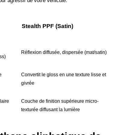
ur agressif de votre véhicule.
Stealth PPF (Satin)
Réflexion diffusée, dispersée (mat/satin)
ss)
e
Convertit le gloss en une texture lisse et
givrée
laire
Couche de finition supérieure micro-
texturée diffusant la lumière