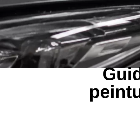
Guid
peint