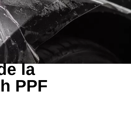
de la
th PPF