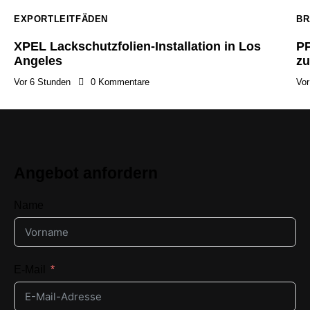
EXPORTLEITFÄDEN
BR
XPEL Lackschutzfolien-Installation in Los
PP
Angeles
zu
Vor 6 Stunden
0
Kommentare
Vor
Angebot anfordern
Name
E-Mail