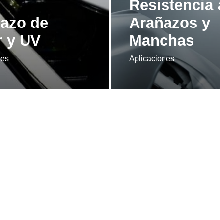
Resistencia 
azo de
Arañazos y
r y UV
Manchas
nes
Aplicaciones