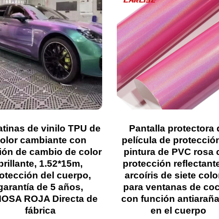
tinas de vinilo TPU de
Pantalla protectora 
olor cambiante con
película de protecció
ión de cambio de color
pintura de PVC rosa
brillante, 1.52*15m,
protección reflectant
otección del cuerpo,
arcoíris de siete col
garantía de 5 años,
para ventanas de co
OSA ROJA Directa de
con función antiarañ
fábrica
en el cuerpo