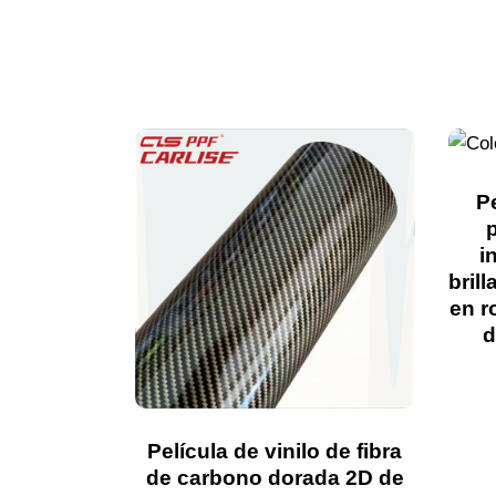
P
i
brill
en r
d
Película de vinilo de fibra
de carbono dorada 2D de