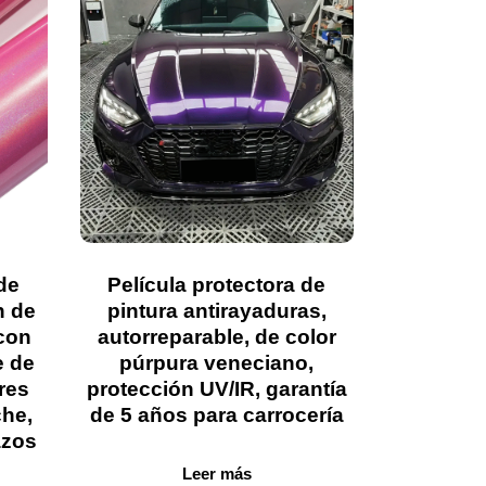
de
Película protectora de
n de
pintura antirayaduras,
 con
autorreparable, de color
e de
púrpura veneciano,
ores
protección UV/IR, garantía
che,
de 5 años para carrocería
azos
Leer más