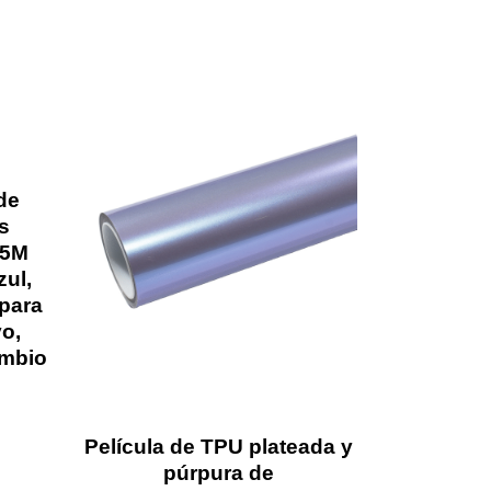
de
s
15M
zul,
 para
vo,
ambio
Película de TPU plateada y
púrpura de