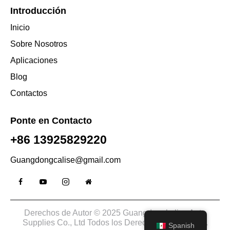
Introducción
Inicio
Sobre Nosotros
Aplicaciones
Blog
Contactos
Ponte en Contacto
+86 13925829220
Guangdongcalise@gmail.com
Derechos de Autor © 2025 Guangdongkalise Auto
Supplies Co., Ltd Todos los Derechos Reservados.
Spanish