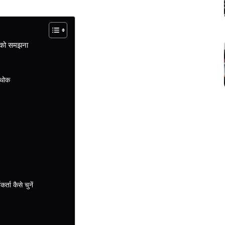
ं को समझना
 थोक
्ता कैसे चुनें