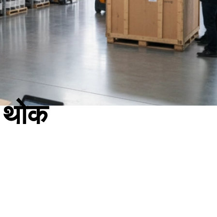
म थोक