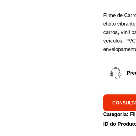
Filme de Car
efeito vibrant
carros, vinil 
veículos. PVC 
envelopamento
Pre
CONSULTA
Categoria:
Fi
ID do Produt