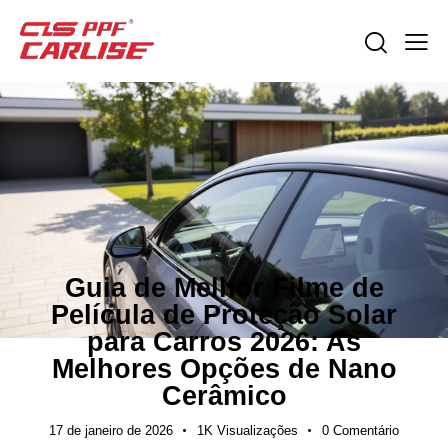
GUIAS DE EXPORTAÇÃO
Guia de Melhor Filme de
Película de Proteção Solar
para Carros 2026: As
Melhores Opções de Nano
Cerâmico
17 de janeiro de 2026
1K
Visualizações
0
Comentário