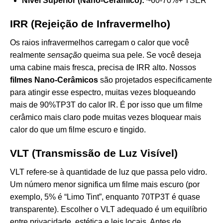
Nível Superior (Nano-Cerâmico):
~60-70%+ TSER
IRR (Rejeição de Infravermelho)
Os raios infravermelhos carregam o calor que você
realmente
sensação
queima sua pele. Se você deseja
uma cabine mais fresca, precisa de IRR alto. Nossos
filmes Nano-Cerâmicos
são projetados especificamente
para atingir esse espectro, muitas vezes bloqueando
mais de 90%TP3T do calor IR. É por isso que um filme
cerâmico mais claro pode muitas vezes bloquear mais
calor do que um filme escuro e tingido.
VLT (Transmissão de Luz Visível)
VLT refere-se à quantidade de luz que passa pelo vidro.
Um número menor significa um filme mais escuro (por
exemplo, 5% é “Limo Tint”, enquanto 70TP3T é quase
transparente). Escolher o VLT adequado é um equilíbrio
entre privacidade, estética e leis locais. Antes de