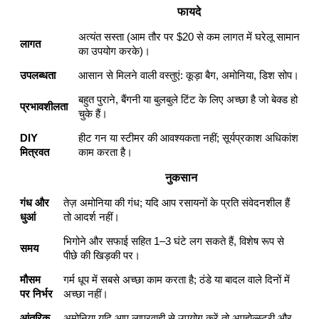
फायदे
अत्यंत सस्ता (आम तौर पर $20 से कम लागत में घरेलू सामान
लागत
का उपयोग करके)।
उपलब्धता
आसान से मिलने वाली वस्तुएं: कूड़ा बैग, अमोनिया, डिश सोप।
बहुत पुराने, बैंगनी या बुलबुले टिंट के लिए अच्छा है जो बेक्ड हो
प्रभावशीलता
चुके हैं।
DIY
हीट गन या स्टीमर की आवश्यकता नहीं; सूर्यप्रकाश अधिकांश
मित्रवत
काम करता है।
नुकसान
गंध और
तेज़ अमोनिया की गंध; यदि आप रसायनों के प्रति संवेदनशील हैं
धुआं
तो आदर्श नहीं।
भिगोने और सफाई सहित 1–3 घंटे लग सकते हैं, विशेष रूप से
समय
पीछे की खिड़की पर।
मौसम
गर्म धूप में सबसे अच्छा काम करता है; ठंडे या बादल वाले दिनों में
पर निर्भर
अच्छा नहीं।
आंतरिक
अमोनिया यदि आप लापरवाही से उपयोग करें तो अपहोल्स्ट्री और