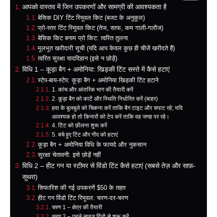
आपको वास्तव में जिन उपकरणों और सामग्री की आवश्यकता है
बेसिक DIY टिंट रिमूवल किट (बजट के अनुकूल)
प्रो-स्तर टिंट रिमूवल किट (तेज, साफ, कम गाली-गलौज)
बेसिक किट बनाम प्रो किट: त्वरित तुलना
मूलभूत खरीदारी सूची (यदि आप केवल कुछ ही चीजें खरीदते हैं)
त्वरित सुरक्षा याददिहान (इसे न छोड़ें)
विधि 1 – कूड़ा बैग + अमोनिया: खिड़की टिंट सस्ते में कैसे हटाएं
स्टेप-बाय-स्टेप: कूड़ा बैग + अमोनिया खिड़की टिंट हटाने
1. कांच और आंतरिक भाग की तैयारी करें
2. कूड़ा बैग को काटें और स्थिति निर्धारित करें (बाहर)
हवा के बुलबुले को चिकना करें ताकि बैग टाइट और सपाट रहे; यदि
आवश्यक हो तो किनारों को टेप करें ताकि वह जगह पर रहे।
4. टिंट को छीलना शुरू करें
5. बचे हुए टिंट और गोंद को हटाएं
कूड़ा बैग + अमोनिया विधि के फायदे और नुकसान
सुरक्षा चेतावनी: इसे छोड़ें नहीं
विधि 2 – हीट गन या स्टीमर से विंडो टिंट कैसे हटाएं (सबसे तेज़ और साफ़-
सुथरा)
सिफारिश की गई उपकरणें $50 के तहत
हीट गन विंडो टिंट रिमूवल: चरण-दर-चरण
चरण 1 – क्षेत्र की तैयारी
चरण 2 – पहले साइड विंडो से शुरू करें