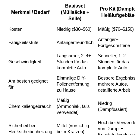
Basisset
Pro Kit (Dampfe
Merkmal / Bedarf
(Müllsäcke +
Heißluftgebläs
Seife)
Kosten
Niedrig ($30–$60)
Mäßig ($70–$150)
Anfänger–
Fähigkeitsstufe
Anfängerfreundlich
Fortgeschrittene
Langsamer, 2–4+
Schneller, 1–2
Geschwindigkeit
Stunden für das
Stunden für das
komplette Auto
komplette Auto
Einmalige DIY-
Bessere Ergebniss
Am besten geeignet
Folienentfernung
mehrere Autos,
für
zu Hause
detaillierte Arbeit
Mäßig
Niedrig
Chemikaliengebrauch
(Ammoniak, falls
(Dampfbasiert)
verwendet)
Hoch bei Verwend
Sicherheit bei
Mittel (vorsichtig
von Dampf +
Heckscheibenheizung
beim Kratzen)
Kunststoffwerkze