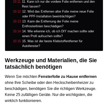
11. Kann ich nur die vordere Folie entfernen und den
Rest lassen?
12. Wird das Entfernen alter Folie meine neue Folie
oder PPF-Installation beeinträchtigen?
13. Kann die Entfernung der Folie meine
Entfrosterlinien beschädigen?
14. Wie erkenne ich, ob ich DIY machen sollte oder
einen Profi aufsuchen sollte?
15. Was ist der beste Klebstoffentferner für
Autofenster?
Werkzeuge und Materialien, die Sie
tatsächlich benötigen
Wenn Sie möchten
Fensterfolie zu Hause entfernen
ohne Ihre Scheibe oder den Heckscheibenheizer zu
beschädigen, benötigen Sie die richtigen Werkzeuge.
Keine 25 zufälligen Geräte. Nur die wichtigsten, die
wirklich funktionieren.