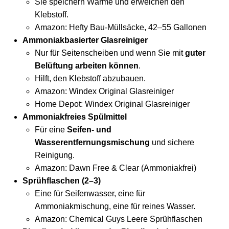
Sie speichern Wärme und erweichen den
Klebstoff.
Amazon:
Hefty Bau-Müllsäcke, 42–55 Gallonen
Ammoniakbasierter Glasreiniger
Nur für Seitenscheiben und wenn Sie mit
guter
Belüftung arbeiten können
.
Hilft, den Klebstoff abzubauen.
Amazon:
Windex Original Glasreiniger
Home Depot:
Windex Original Glasreiniger
Ammoniakfreies Spülmittel
Für eine
Seifen- und
Wasserentfernungsmischung
und sichere
Reinigung.
Amazon:
Dawn Free & Clear (Ammoniakfrei)
Sprühflaschen (2–3)
Eine für Seifenwasser, eine für
Ammoniakmischung, eine für reines Wasser.
Amazon:
Chemical Guys Leere Sprühflaschen