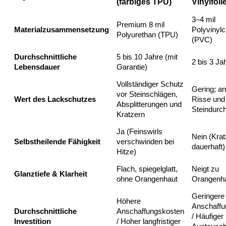
(farbiges TPU)
Vinylfoli
3–4 mil
Premium 8 mil
Materialzusammensetzung
Polyvinylc
Polyurethan (TPU)
(PVC)
Durchschnittliche
5 bis 10 Jahre (mit
2 bis 3 Ja
Lebensdauer
Garantie)
Vollständiger Schutz
Gering; anf
vor Steinschlägen,
Wert des Lackschutzes
Risse und
Absplitterungen und
Steindurch
Kratzern
Ja (Feinswirls
Nein (Krat
Selbstheilende Fähigkeit
verschwinden bei
dauerhaft)
Hitze)
Flach, spiegelglatt,
Neigt zu
Glanztiefe & Klarheit
ohne Orangenhaut
Orangenh
Geringere
Höhere
Anschaffu
Durchschnittliche
Anschaffungskosten
/ Häufiger
Investition
/ Hoher langfristiger