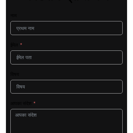
नाम
ईमेल
विषय
आपका संदेश