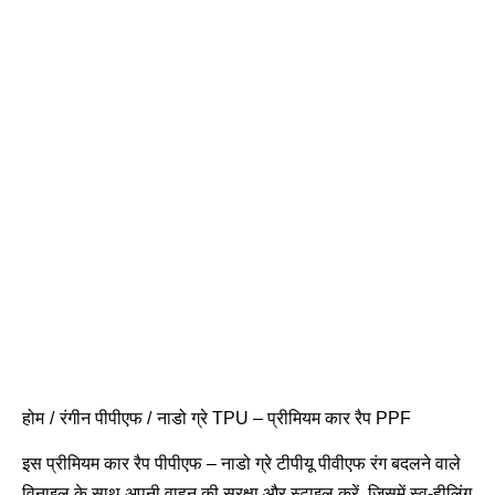
होम
रंगीन पीपीएफ
नाडो ग्रे TPU – प्रीमियम कार रैप PPF
इस प्रीमियम कार रैप पीपीएफ – नाडो ग्रे टीपीयू पीवीएफ रंग बदलने वाले
विनाइल के साथ अपनी वाहन की सुरक्षा और स्टाइल करें, जिसमें स्व-हीलिंग