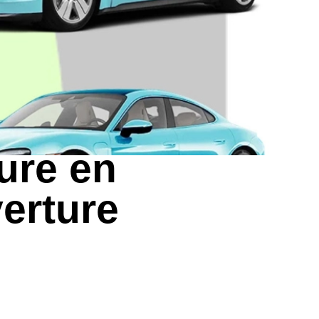
ure en
verture