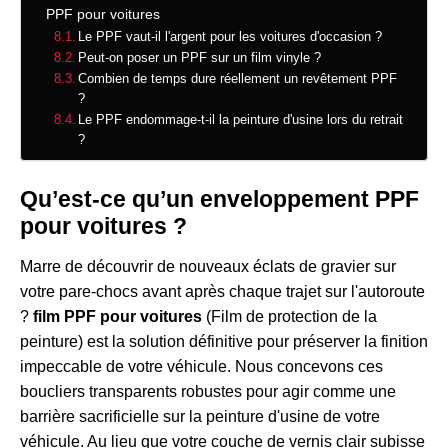
PPF pour voitures
Le PPF vaut-il l'argent pour les voitures d'occasion ?
Peut-on poser un PPF sur un film vinyle ?
Combien de temps dure réellement un revêtement PPF
?
Le PPF endommage-t-il la peinture d'usine lors du retrait
?
Qu’est-ce qu’un enveloppement PPF
pour voitures ?
Marre de découvrir de nouveaux éclats de gravier sur
votre pare-chocs avant après chaque trajet sur l'autoroute
?
film PPF pour voitures
(Film de protection de la
peinture) est la solution définitive pour préserver la finition
impeccable de votre véhicule. Nous concevons ces
boucliers transparents robustes pour agir comme une
barrière sacrificielle sur la peinture d'usine de votre
véhicule. Au lieu que votre couche de vernis clair subisse