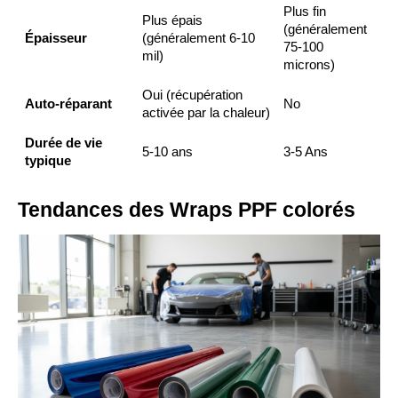
Plus fin
Plus épais
(généralement
Épaisseur
(généralement 6-10
75-100
mil)
microns)
Oui (récupération
Auto-réparant
No
activée par la chaleur)
Durée de vie
5-10 ans
3-5 Ans
typique
Tendances des Wraps PPF colorés