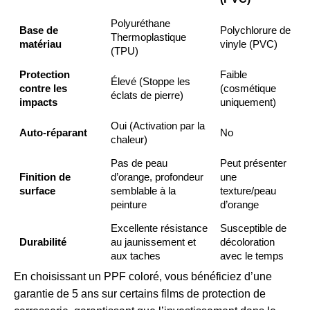
Polyuréthane
Base de
Polychlorure de
Thermoplastique
matériau
vinyle (PVC)
(TPU)
Protection
Faible
Élevé (Stoppe les
contre les
(cosmétique
éclats de pierre)
impacts
uniquement)
Oui (Activation par la
Auto-réparant
No
chaleur)
Pas de peau
Peut présenter
Finition de
d’orange, profondeur
une
surface
semblable à la
texture/peau
peinture
d’orange
Excellente résistance
Susceptible de
Durabilité
au jaunissement et
décoloration
aux taches
avec le temps
En choisissant un PPF coloré, vous bénéficiez d’une
garantie de 5 ans sur certains films de protection de