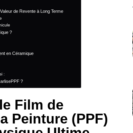
& Valeur de Revente à Long Terme
e
hicule
ique ?
ment en Céramique
i :
CarlisePPF ?
le Film de
la Peinture (PPF)
ysique Ultime