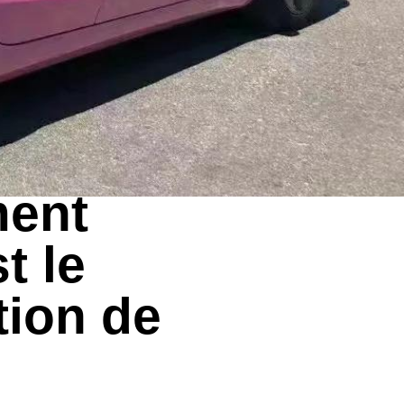
ment
t le
tion de