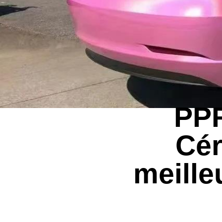
PPF
Cér
meille