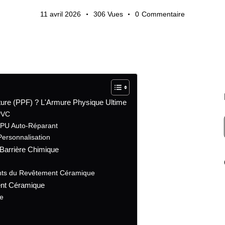
11 avril 2026
306
Vues
0
Commentaire
nture (PPF) ? L'Armure Physique Ultime
PVC
 TPU Auto-Réparant
Personnalisation
Barrière Chimique
ents du Revêtement Céramique
ent Céramique
re