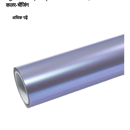
कलर-चेंजिंग
अधिक पढ़ें