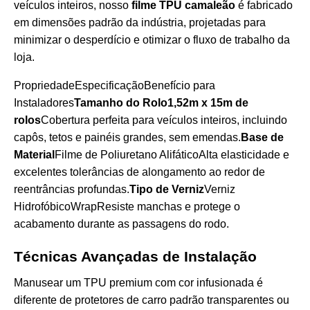
veículos inteiros, nosso
filme TPU camaleão
é fabricado
em dimensões padrão da indústria, projetadas para
minimizar o desperdício e otimizar o fluxo de trabalho da
loja.
PropriedadeEspecificaçãoBenefício para
Instaladores
Tamanho do Rolo1,52m x 15m de
rolos
Cobertura perfeita para veículos inteiros, incluindo
capôs, tetos e painéis grandes, sem emendas.
Base de
Material
Filme de Poliuretano AlifáticoAlta elasticidade e
excelentes tolerâncias de alongamento ao redor de
reentrâncias profundas.
Tipo de Verniz
Verniz
HidrofóbicoWrapResiste manchas e protege o
acabamento durante as passagens do rodo.
Técnicas Avançadas de Instalação
Manusear um TPU premium com cor infusionada é
diferente de protetores de carro padrão transparentes ou