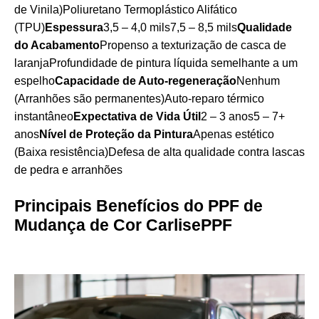
de Vinila)Poliuretano Termoplástico Alifático
(TPU)
Espessura
3,5 – 4,0 mils7,5 – 8,5 mils
Qualidade
do Acabamento
Propenso a texturização de casca de
laranjaProfundidade de pintura líquida semelhante a um
espelho
Capacidade de Auto-regeneração
Nenhum
(Arranhões são permanentes)Auto-reparo térmico
instantâneo
Expectativa de Vida Útil
2 – 3 anos5 – 7+
anos
Nível de Proteção da Pintura
Apenas estético
(Baixa resistência)Defesa de alta qualidade contra lascas
de pedra e arranhões
Principais Benefícios do PPF de
Mudança de Cor CarlisePPF