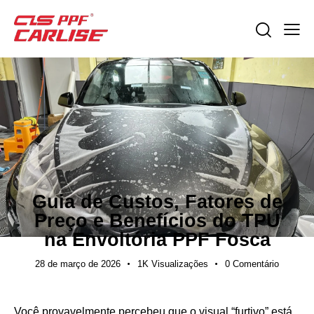
GUIAS DE EXPORTAÇÃO
Guia de Custos, Fatores de
Preço e Benefícios do TPU
na Envoltória PPF Fosca
28 de março de 2026
1K
Visualizações
0
Comentário
Você provavelmente percebeu que o visual “furtivo” está