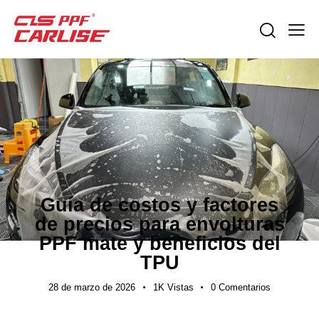
GUÍAS DE EXPORTACIÓN
Guía de costos y factores
de precios para envolturas
PPF mate y beneficios del
TPU
28 de marzo de 2026
1K
Vistas
0
Comentarios