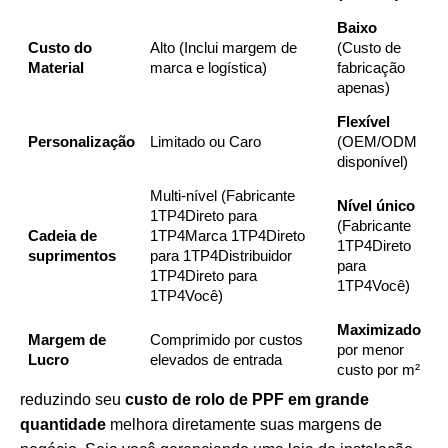
Baixo
Custo do
Alto (Inclui margem de
(Custo de
Material
marca e logística)
fabricação
apenas)
Flexível
Personalização
Limitado ou Caro
(OEM/ODM
disponível)
Multi-nível (Fabricante
Nível único
1TP4Direto para
(Fabricante
Cadeia de
1TP4Marca 1TP4Direto
1TP4Direto
suprimentos
para 1TP4Distribuidor
para
1TP4Direto para
1TP4Você)
1TP4Você)
Maximizado
Margem de
Comprimido por custos
por menor
Lucro
elevados de entrada
custo por m²
reduzindo seu
custo de rolo de PPF em grande
quantidade
melhora diretamente suas margens de