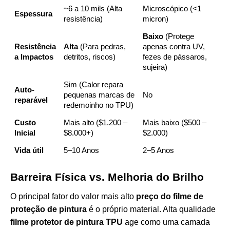
~6 a 10 mils (Alta
Microscópico (<1
Espessura
resistência)
micron)
Baixo
(Protege
Resistência
Alta
(Para pedras,
apenas contra UV,
a Impactos
detritos, riscos)
fezes de pássaros,
sujeira)
Sim (Calor repara
Auto-
pequenas marcas de
No
reparável
redemoinho no TPU)
Custo
Mais alto ($1.200 –
Mais baixo ($500 –
Inicial
$8.000+)
$2.000)
Vida útil
5–10 Anos
2–5 Anos
Barreira Física vs. Melhoria do Brilho
O principal fator do valor mais alto
preço do filme de
proteção de pintura
é o próprio material. Alta qualidade
filme protetor de pintura TPU
age como uma camada