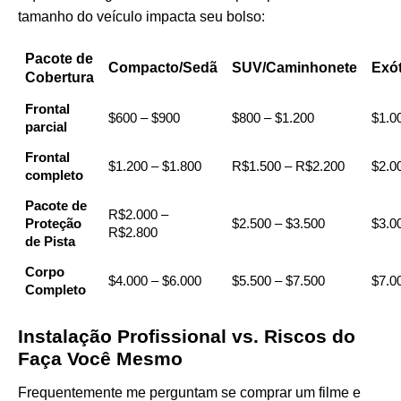
tamanho do veículo impacta seu bolso:
Pacote de
Compacto/Sedã
SUV/Caminhonete
Exó
Cobertura
Frontal
$600 – $900
$800 – $1.200
$1.0
parcial
Frontal
$1.200 – $1.800
R$1.500 – R$2.200
$2.0
completo
Pacote de
R$2.000 –
Proteção
$2.500 – $3.500
$3.0
R$2.800
de Pista
Corpo
$4.000 – $6.000
$5.500 – $7.500
$7.0
Completo
Instalação Profissional vs. Riscos do
Faça Você Mesmo
Frequentemente me perguntam se comprar um filme e