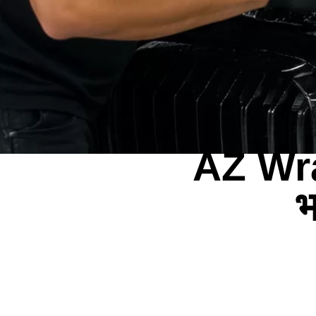
AZ Wra
भ