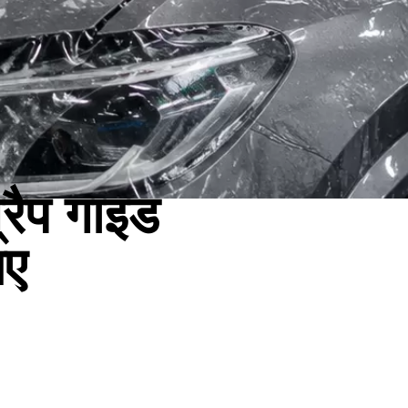
ैप गाइड
िए