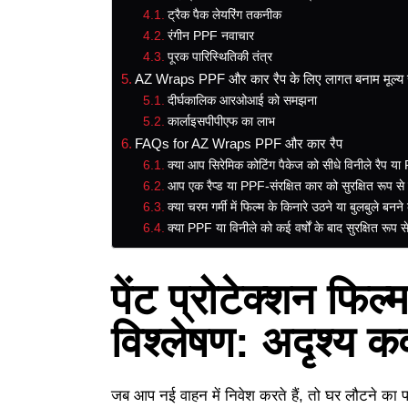
ट्रैक पैक लेयरिंग तकनीक
रंगीन PPF नवाचार
पूरक पारिस्थितिकी तंत्र
AZ Wraps PPF और कार रैप के लिए लागत बनाम मूल्
दीर्घकालिक आरओआई को समझना
कार्लाइसपीपीएफ का लाभ
FAQs for AZ Wraps PPF और कार रैप
क्या आप सिरेमिक कोटिंग पैकेज को सीधे विनीले रैप य
आप एक रैप्ड या PPF-संरक्षित कार को सुरक्षित रूप से 
क्या चरम गर्मी में फिल्म के किनारे उठने या बुलबुले बनन
क्या PPF या विनीले को कई वर्षों के बाद सुरक्षित रूप 
पेंट प्रोटेक्शन फि
विश्लेषण: अदृश्य 
जब आप नई वाहन में निवेश करते हैं, तो घर लौटने का पह