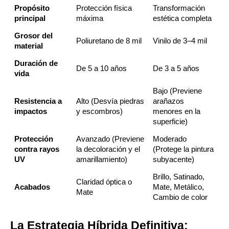
Propósito
Protección física
Transformación
principal
máxima
estética completa
Grosor del
Poliuretano de 8 mil
Vinilo de 3–4 mil
material
Duración de
De 5 a 10 años
De 3 a 5 años
vida
Bajo (Previene
Resistencia a
Alto (Desvía piedras
arañazos
impactos
y escombros)
menores en la
superficie)
Protección
Avanzado (Previene
Moderado
contra rayos
la decoloración y el
(Protege la pintura
UV
amarillamiento)
subyacente)
Brillo, Satinado,
Claridad óptica o
Acabados
Mate, Metálico,
Mate
Cambio de color
La Estrategia Híbrida Definitiva: