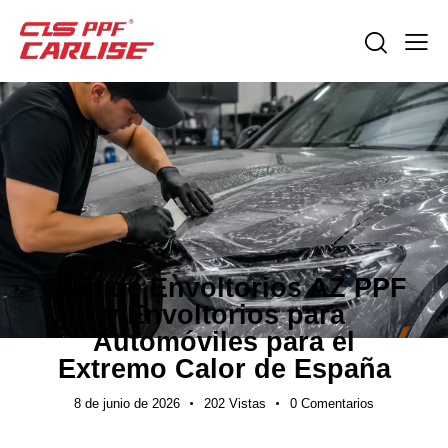
NOTICIAS DE LA INDUSTRIA
Guía de Envoltorios AZ PPF
y Envoltorios para
Automóviles para el
Extremo Calor de España
8 de junio de 2026
202
Vistas
0
Comentarios