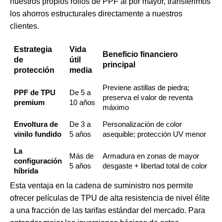
nuestros propios rollos de PPF al por mayor, transferimos
los ahorros estructurales directamente a nuestros
clientes.
Estrategia
Vida
Beneficio financiero
de
útil
principal
protección
media
Previene astillas de piedra;
PPF de TPU
De 5 a
preserva el valor de reventa
premium
10 años
máximo
Envoltura de
De 3 a
Personalización de color
vinilo fundido
5 años
asequible; protección UV menor
La
Más de
Armadura en zonas de mayor
configuración
5 años
desgaste + libertad total de color
híbrida
Esta ventaja en la cadena de suministro nos permite
ofrecer películas de TPU de alta resistencia de nivel élite
a una fracción de las tarifas estándar del mercado. Para