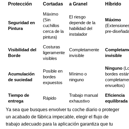
Protección
Cortadas
a Granel
Híbrido
Máximo
El riesgo
(Sin
Máximo
Seguridad en
depende de la
cuchillos
(Extensione
Pintura
habilidad del
cerca de la
pre-diseñad
instalador
pintura)
Costuras
Visibilidad del
Completamente
Completam
ligeramente
Borde
invisible
invisible
visibles
Ninguno
(L
Posible en
Acumulación
Mínimo o
bordes está
bordes
de suciedad
ninguno
completame
expuestos
envueltos)
Tiempo de
Trabajo manual
Eficiencia
Rápido
entrega
exhaustivo
equilibrada
Ya sea que busques envolver tu coche diario o proteger
un acabado de fábrica impecable, elegir el flujo de
trabajo adecuado para la aplicación garantiza que tu