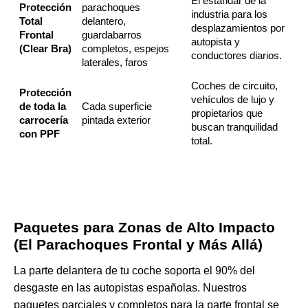
El estándar de la
Protección
parachoques
industria para los
Total
delantero,
desplazamientos por
Frontal
guardabarros
autopista y
(Clear Bra)
completos, espejos
conductores diarios.
laterales, faros
Coches de circuito,
Protección
vehículos de lujo y
de toda la
Cada superficie
propietarios que
carrocería
pintada exterior
buscan tranquilidad
con PPF
total.
Paquetes para Zonas de Alto Impacto
(El Parachoques Frontal y Más Allá)
La parte delantera de tu coche soporta el 90% del
desgaste en las autopistas españolas. Nuestros
paquetes parciales y completos para la parte frontal se