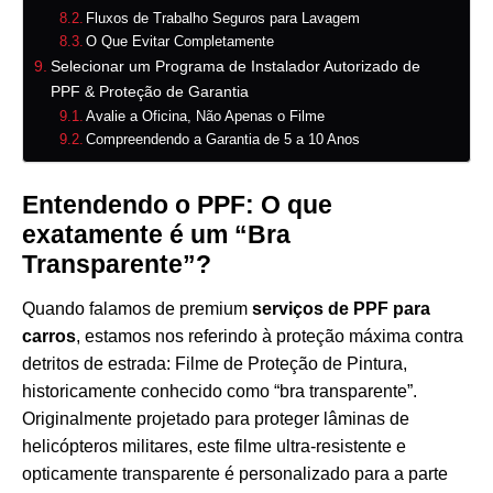
Fluxos de Trabalho Seguros para Lavagem
O Que Evitar Completamente
Selecionar um Programa de Instalador Autorizado de
PPF & Proteção de Garantia
Avalie a Oficina, Não Apenas o Filme
Compreendendo a Garantia de 5 a 10 Anos
Entendendo o PPF: O que
exatamente é um “Bra
Transparente”?
Quando falamos de premium
serviços de PPF para
carros
, estamos nos referindo à proteção máxima contra
detritos de estrada: Filme de Proteção de Pintura,
historicamente conhecido como “bra transparente”.
Originalmente projetado para proteger lâminas de
helicópteros militares, este filme ultra-resistente e
opticamente transparente é personalizado para a parte