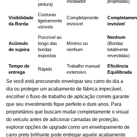
instalador
projetadas)
pintura)
Costuras
Visibilidade
Completamente
Completamen
ligeiramente
da Borda
invisível
invisível
visíveis
Possível ao
Nenhum
Acúmulo
longo das
Mínimo ou
(Bordas
de sujeira
bordas
nenhum
totalmente
expostas
revestidas)
Tempo de
Trabalho manual
Eficiência
Rápido
entrega
extensivo
Equilibrada
Se você está procurando envelopar seu carro do dia a
dia ou proteger um acabamento de fábrica impecável,
escolher o fluxo de trabalho de aplicação correto garante
que seu investimento fique perfeito e dure anos. Para
proprietários que buscam mudar completamente o visual
do veículo antes de adicionar camadas de proteção,
explorar opções de upgrade como um
envelopamento de
carro preto brilhante
pode entregar aquele acabamento