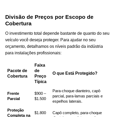
Divisão de Preços por Escopo de
Cobertura
O investimento total depende bastante de quanto do seu
veículo você deseja proteger. Para ajudar no seu
orçamento, detalhamos os níveis padrão da indústria
para instalações profissionais:
Faixa
Pacote de
de
O que Está Protegido?
Cobertura
Preço
Típica
Para-choque dianteiro, capô
Frente
$900 –
parcial, para-lamas parciais e
Parcial
$1.500
espelhos laterais.
Proteção
$1.800
Capô completo, para-choque
Completa na