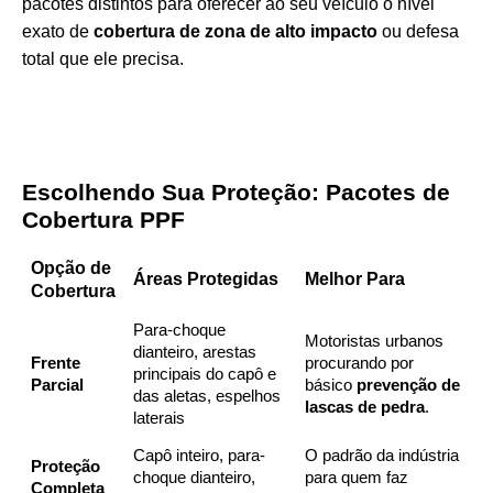
pacotes distintos para oferecer ao seu veículo o nível
exato de
cobertura de zona de alto impacto
ou defesa
total que ele precisa.
Escolhendo Sua Proteção: Pacotes de
Cobertura PPF
Opção de
Áreas Protegidas
Melhor Para
Cobertura
Para-choque
Motoristas urbanos
dianteiro, arestas
Frente
procurando por
principais do capô e
Parcial
básico
prevenção de
das aletas, espelhos
lascas de pedra
.
laterais
Capô inteiro, para-
O padrão da indústria
Proteção
choque dianteiro,
para quem faz
Completa