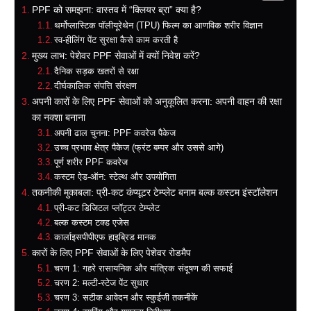
PPF को समझना: वास्तव में “क्लियर ब्रा” क्या है?
थर्मोप्लास्टिक पॉलीयूरेथेन (TPU) फिल्म का आणविक शरीर विज्ञान
स्व-हीलिंग पेंट सुरक्षा कैसे काम करती है
मुख्य लाभ: पेशेवर PPF सेवाओं में क्यों निवेश करें?
दैनिक सड़क खतरों से रक्षा
दीर्घकालिक संपत्ति संरक्षण
अपनी कारों के लिए PPF सेवाओं को अनुकूलित करना: अपनी वाहन की रक्षा
का नक्शा बनाना
अपनी ढाल चुनना: PPF कवरेज पैकेज
उच्च प्रभाव क्षेत्र पैकेज (फ्रंट बम्पर और उससे आगे)
पूर्ण शरीर PPF कवरेज
कस्टम ऐड-ऑन: स्टेल्थ और उपयोगिता
तकनीकी मुकाबला: प्री-कट कंप्यूटर टेम्प्लेट बनाम बल्क कस्टम इंस्टॉलेशन
प्री-कट डिजिटल प्लॉट्टर टेम्प्लेट
बल्क कस्टम टक्ड एजेस
कार्लाइसपीपीएफ हाइब्रिड मानक
कारों के लिए PPF सेवाओं के लिए पेशेवर रोडमैप
चरण 1: गहरे रासायनिक और यांत्रिक संदूषण की सफाई
चरण 2: मल्टी-स्टेज पेंट सुधार
चरण 3: सटीक आवेदन और स्कुईजी तकनीकें