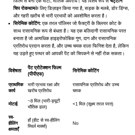
फिल्म से बना एक मोटा, भौतिक अवरोध। यह विशेष रूप से
चट्टान
चिप रोकथाम
के लिए डिज़ाइन किया गया है, सड़क के मलबे, डोर डिंग्स,
और गहरी खरोंच से भारी प्रभावों को अवशोषित करता है।
सिरेमिक कोटिंग:
एक तरल पॉलिमर जो फैक्ट्री के क्लियर कोट के
साथ रासायनिक रूप से बंधता है। यह एक बलिदानी रासायनिक परत
बनाता है जो अत्यधिक हाइड्रोफोबिक गुण, दाग और रासायनिक
प्रतिरोध प्रदान करता है, और उच्च चमक वाला फिनिश देता है, लेकिन
यह उड़ते हुए पत्थर को आपकी पेंट को चिपकने से नहीं रोक सकता।
पेंट प्रोटेक्शन फिल्म
विशेषता
सिरेमिक कोटिंग
(पीपीएफ)
प्राथमिक
भारी प्रभाव रक्षा और
रासायनिक प्रतिरोध और उच्च
कार्य
खरोंच प्रतिरोध
चमक
~8 मिल (भारी-ड्यूटी
मोटाई
<1 मिल (सूक्ष्म तरल परत)
भौतिक ढाल)
स्व-
हाँ (हीट से स्व-हीलिंग
हीलिंग
No
स्विर्ल मार्क्स)
क्षमताएँ