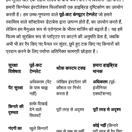
हमारी सिग्नेचर इंस्टॉलेशन फिलॉसफी एक हाइब्रिड दृष्टिकोण का उपयोग
करती है। हम उच्च-गुणवत्ता वाले
पूर्व-कट कंप्यूटर टेम्प्लेट
जो हमारे
स्वामित्व वाले सॉफ्टवेयर डेटाबेस द्वारा उत्पन्न होते हैं, का उपयोग करते हैं,
लेकिन हम मैनुअल रूप से प्रोग्राम के भीतर मार्जिन को बढ़ाते हैं। यह हमें
फिल्म को सुरक्षित रूप से प्लॉट्टर पर काटने की अनुमति देता है, जबकि
अभी भी हर रैप किए गए पैनल पर सुंदर, छुपे हुए टक किए गए किनारों को
प्रदान करने के लिए पर्याप्त अतिरिक्त सामग्री छोड़ता है।
सुरक्षा
पूर्व-कट
हमारा हाइब्रिड
थोक कस्टम टक्ड
विशेषता
टेम्प्लेट
मानक
अधिकतम (पेंट
जोखिम इंस्टॉलर की
अधिकतम
(पूर्व-
पेंट सुरक्षा
के पास चाकू
कौशल पर निर्भर
इंजीनियर
नहीं)
करता है
एक्सटेंशन्स)
हल्के दिखाई
किनारे की
देने वाले
पूरी तरह से अदृश्य
पूरी तरह से अदृश्य
दृश्यता
सिलवटें
कोई नहीं
(किनारे
गंदगी का
खुले किनारों
कम से कम या नहीं
पूरी तरह से रैप किए