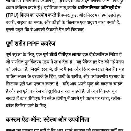
सहता है। हमारे आंशिक और पूर्ण फ्रंट-एंड पैकेज इन ब्लास्ट जोनों पर बहुत
ध्यान केंद्रित करते हैं। प्रीमियम लागू करके
थर्मोप्लास्टिक पॉलियूरीथेन
(TPU) फिल्म का उपयोग करते हैं
बम्पर, हुड, और मिरर पर, हम उड़ते हुए
बजरी, सड़क का नमक, और कीड़ों के खिलाफ एक अदृश्य बाधा बनाते हैं,
इससे पहले कि वे आपकी फैक्ट्री पेंट को चिपकाएं।
पूर्ण शरीर PPF कवरेज
पूर्ण सुरक्षा के लिए, एक
पूर्ण बॉडी पीपीएफ लागत
एक दीर्घकालिक निवेश है
जो संरक्षित पुनर्विक्रय मूल्य में लाभ देता है। यह पैकेज हर पेंट की गई पैनल
को लपेटता है, जिसमें दरवाजे, रॉकर पैनल, और रियर बम्पर शामिल हैं। यह
पार्किंग स्थल के दरवाजे के डिंग, चाबी के खरोंच, और पर्यावरणीय प्रभाव के
खिलाफ पूरी रक्षा प्रदान करता है। यदि आप अपने लुक को बदलना चाहते
हैं और इस पूरी कवरेज को सुरक्षित करना चाहते हैं, तो आप विकल्प चुन
सकते हैं
कार पीपीएफ रैप ब्लैक टीपीयू में
अपने पूरे वाहन पर गहरा, ग्लॉस-
ब्लैक फिनिश पाने के लिए।
कस्टम ऐड-ऑन: स्टेल्थ और उपयोगिता
सुरक्षा का मतलब यह नहीं है कि आप अपने स्टाइल को कस्टमाइज़ नहीं कर