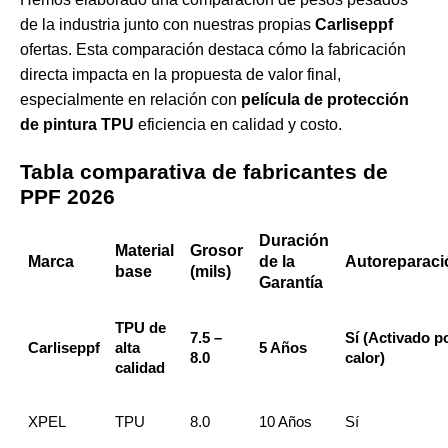
de la industria junto con nuestras propias
Carliseppf
ofertas. Esta comparación destaca cómo la fabricación
directa impacta en la propuesta de valor final,
especialmente en relación con
película de protección
de pintura TPU
eficiencia en calidad y costo.
Tabla comparativa de fabricantes de
PPF 2026
Duración
Material
Grosor
Marca
de la
Autoreparaci
base
(mils)
Garantía
TPU de
7.5 –
Sí (Activado p
Carliseppf
alta
5 Años
8.0
calor)
calidad
XPEL
TPU
8.0
10 Años
Sí