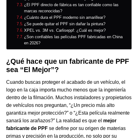
¿El PPF directo de fábrica es tan confiable como las
marcas reconocidas?
¿Cuánto dura el PPF moderno sin amarillear?
¿Se puede quitar el PPF sin dañar la pintura?
XPEL vs. 3M vs. Carliseppf: ¿Cuál es mejor?
¿Son confiables las películas PPF fabricadas en China
en 2026?
¿Qué hace que un fabricante de PPF
sea “El Mejor”?
Cuando buscas proteger el acabado de un vehículo, el
logo en la caja importa mucho menos que la ingeniería
dentro de la filmación. Muchos instaladores y propietarios
de vehículos nos preguntan, “¿Un precio más alto
garantiza mejor protección?” o “¿Esta película realmente
sanará los arañazos?” La realidad es que el
mejor
fabricante de PPF
se define por su origen de materias
primas y precisión en la producción, no solo por su