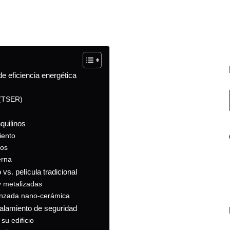
e eficiencia energética
 (TSER)
nquilinos
iento
ios
erna
vs. película tradicional
y metalizadas
vanzada nano-cerámica
talamiento de seguridad
su edificio