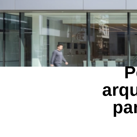
P
arqu
pa