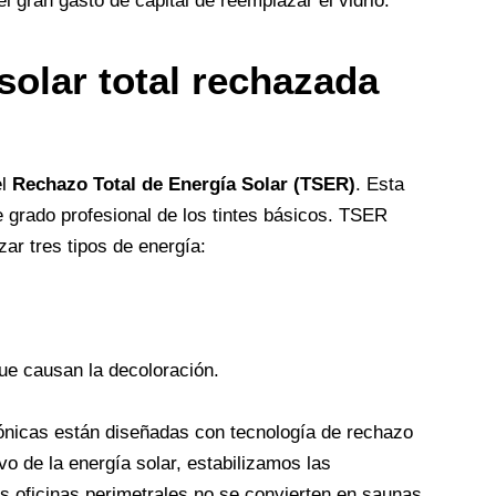
l gran gasto de capital de reemplazar el vidrio.
solar total rechazada
el
Rechazo Total de Energía Solar (TSER)
. Esta
de grado profesional de los tintes básicos. TSER
zar tres tipos de energía:
ue causan la decoloración.
tónicas están diseñadas con tecnología de rechazo
ivo de la energía solar, estabilizamos las
us oficinas perimetrales no se convierten en saunas