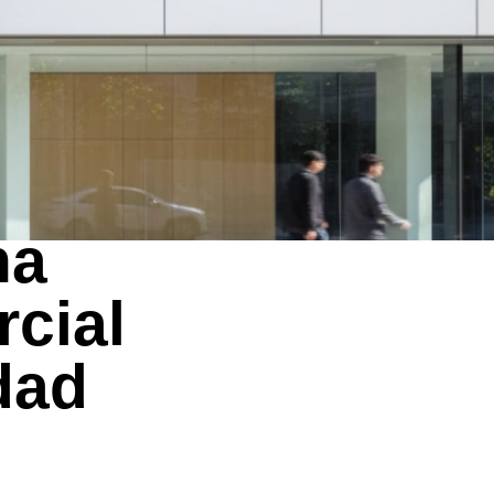
na
rcial
dad