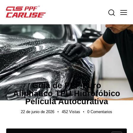
NOTICIAS DE LA INDUSTRIA
Guía de PPF Puro
Aliphático TPU Hidrofóbico
Película Autocurativa
22 de junio de 2026
452
Vistas
0
Comentarios