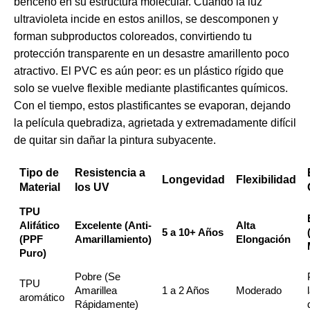
benceno en su estructura molecular. Cuando la luz
ultravioleta incide en estos anillos, se descomponen y
forman subproductos coloreados, convirtiendo tu
protección transparente en un desastre amarillento poco
atractivo. El PVC es aún peor: es un plástico rígido que
solo se vuelve flexible mediante plastificantes químicos.
Con el tiempo, estos plastificantes se evaporan, dejando
la película quebradiza, agrietada y extremadamente difícil
de quitar sin dañar la pintura subyacente.
Tipo de
Resistencia a
Longevidad
Flexibilidad
Material
los UV
TPU
Alifático
Excelente (Anti-
Alta
5 a 10+ Años
(PPF
Amarillamiento)
Elongación
Puro)
Pobre (Se
TPU
Amarillea
1 a 2 Años
Moderado
aromático
Rápidamente)