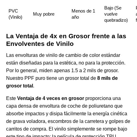
Bajo (Se
PVC
Menos de 1
Muy pobre
vuelve
(Vinilo)
año
quebradizo)
La Ventaja de 4x en Grosor frente a las
Envolventes de Vinilo
Las envolturas de vinilo de cambio de color estándar
están diseñadas para la estética, no para la protección.
Por lo general, miden apenas 1.5 a 2 mils de grosor.
Nuestro PPF puro tiene un grosor total de
8 mils de
grosor total
.
Este
Ventaja de 4 veces en grosor
proporciona una
capa densa de envoltura de coche de poliuretano que
absorbe impactos y disipa fácilmente la energía cinética
de grava voladora, escombros de la carretera y golpes de
carritos de compra. El vinilo simplemente se rompe bajo
este tipo de impacto; la película de protección TPU