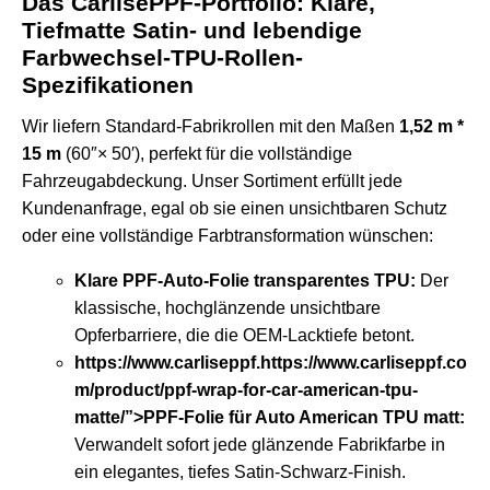
Das CarlisePPF-Portfolio: Klare,
Tiefmatte Satin- und lebendige
Farbwechsel-TPU-Rollen-
Spezifikationen
Wir liefern Standard-Fabrikrollen mit den Maßen
1,52 m *
15 m
(60″× 50′), perfekt für die vollständige
Fahrzeugabdeckung. Unser Sortiment erfüllt jede
Kundenanfrage, egal ob sie einen unsichtbaren Schutz
oder eine vollständige Farbtransformation wünschen:
Klare PPF-Auto-Folie transparentes TPU
:
Der
klassische, hochglänzende unsichtbare
Opferbarriere, die die OEM-Lacktiefe betont.
https://www.carliseppf.https://www.carliseppf.co
m/product/ppf-wrap-for-car-american-tpu-
matte/”>PPF-Folie für Auto American TPU matt:
Verwandelt sofort jede glänzende Fabrikfarbe in
ein elegantes, tiefes Satin-Schwarz-Finish.