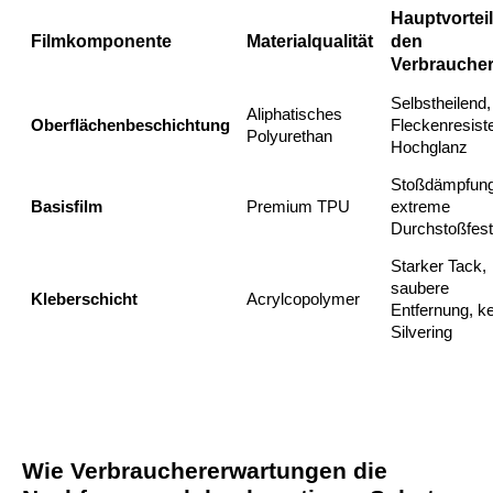
Hauptvorteil
Filmkomponente
Materialqualität
den
Verbrauche
Selbstheilend,
Aliphatisches
Oberflächenbeschichtung
Fleckenresiste
Polyurethan
Hochglanz
Stoßdämpfung
Basisfilm
Premium TPU
extreme
Durchstoßfest
Starker Tack,
saubere
Kleberschicht
Acrylcopolymer
Entfernung, ke
Silvering
Wie Verbrauchererwartungen die