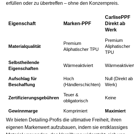
erfüllen oder zu übertreffen – ohne den Konzernpreis.
CarlisePPF
Eigenschaft
Marken-PPF
Direkt ab
Werk
Premium
Premium
Materialqualität
Aliphatischer
Aliphatischer TPU
TPU
Selbstheilende
Wärmeaktiviert
Wärmeaktivier
Eigenschaften
Aufschlag für
Hoch
Null (Direkt ab
Beschaffung
(Händlerschichten)
Werk)
Teuer &
Zertifizierungsgebühren
Keine
obligatorisch
Gewinnmarge
Komprimiert
Maximiert
Wir bieten Detailing-Profis die ultimative Freiheit, ihren
eigenen Markenwert aufzubauen, indem sie erstklassiges