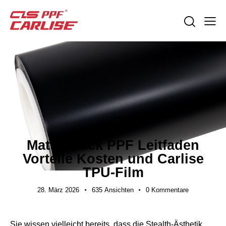
EXPORTLEITFÄDEN
Matte Black PPF Leitfaden
Vorteile Kosten und Carlise
TPU-Film
28. März 2026
635
Ansichten
0
Kommentare
Sie wissen vielleicht bereits, dass die Stealth-Ästhetik