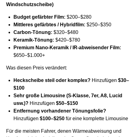
Windschutzscheibe)
Budget gefärbter Film:
$200–$280
Mittleres gefärbtes / Hybridfilm:
$250–$350
Carbon-Tönung:
$320–$480
Keramik-Tönung:
$420–$780
Premium Nano-Keramik / IR-abweisender Film:
$650–$1.000+
Was diesen Preis verändert:
Heckscheibe steil oder komplex?
Hinzufügen
$30–
$100
Sehr große Limousine (S-Klasse, 7er, A8, Lucid
usw.)?
Hinzufügen
$50–$150
Entfernung vorhandener Tönungsfolie?
Hinzufügen
$100–$250
für eine komplette Limousine
Für die meisten Fahrer, denen Wärmeabweisung und