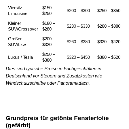
Viersitz
$150 –
$200 – $300
$250 – $350
Limousine
$250
Kleiner
$180 –
$230 – $330
$280 – $380
SUV/Crossover
$280
Großer
$200 –
$260 – $380
$320 – $420
SUV/Lkw
$320
$250 –
Luxus / Tesla
$320 – $450
$380 – $520
$380
Dies sind typische Preise in Fachgeschäften in
Deutschland vor Steuern und Zusatzkosten wie
Windschutzscheibe oder Panoramadach.
Grundpreis für getönte Fensterfolie
(gefärbt)