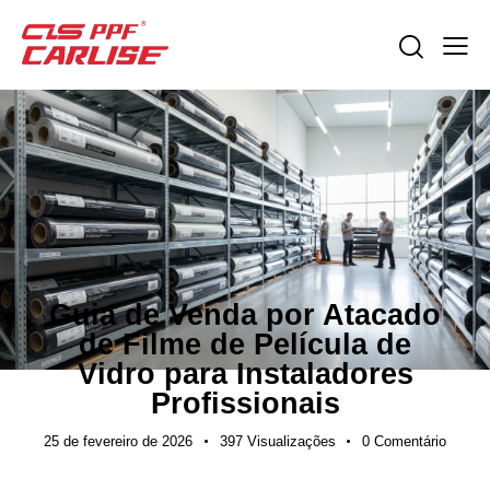
NOTÍCIAS DO SETOR
Guia de Venda por Atacado
de Filme de Película de
Vidro para Instaladores
Profissionais
25 de fevereiro de 2026
397
Visualizações
0
Comentário