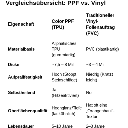
Vergleichsübersicht: PPF vs. Vinyl
Traditioneller
Color PPF
Vinyl-
Eigenschaft
(TPU)
Folienauftrag
(PVC)
Aliphatisches
Materialbasis
TPU
PVC (plastikartig)
(gummiartig)
Dicke
~7,5 – 8 Mil
~3 – 4 Mil
Hoch (Stoppt
Niedrig (Kratzt
Aufprallfestigkeit
Steinschläge)
leicht)
Ja
Selbstheilend
No
(Hitzeaktiviert)
Hat oft eine
Hochglanz/Tiefe
Oberflächenqualität
„Orangenhaut“-
(lackähnlich)
Textur
Lebensdauer
5–10 Jahre
2–3 Jahre