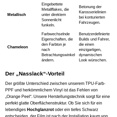
Eingebettete
Betonung der
Metallflakes, die
Karosserielinien
Metallisch
unter direktem
bei konturierten
Sonnenlicht
Fahrzeugen.
funkeln.
Farbwechselnde
Benutzerdefinierte
Eigenschaften, die
Builds und Fahrer,
den Farbton je
die einen
Chameleon
nach
einzigartigen,
Betrachtungswinkel
dynamischen
ändern.
Look wünschen.
Der „Nasslack“-Vorteil
Der größte Unterschied zwischen unserem TPU-Farb-
PPF und herkömmlichem Vinyl ist das Fehlen von
„Orange Peel“. Unsere Herstellungstechnik sorgt für eine
perfekt glatte Oberflächenstruktur. Ob Sie sich für ein
lebendiges
Hochglanzrot
oder ein tiefes Schwarz
entscheiden, der Film ist nach der Installation kaum von