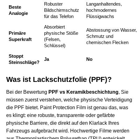
Robuster
Langanhaltendes,
Beste
Bildschirmschutz
hochmodernes
Analogie
für das Telefon
Flüssigwachs
Absorbiert
Abstossung von Wasser,
Primäre
physische Stöße
Schmutz und
Superkraft
(Felsen,
chemischen Flecken
Schlüssel)
Stoppt
Ja
No
Steinschläge?
Was ist Lackschutzfolie (PPF)?
Bei der Bewertung
PPF vs Keramikbeschichtung
, Sie
müssen zuerst verstehen, welche physische Verteidigung
die PPF bietet. Paint Protection Film ist genau das, was
es klingt: eine robuste, transparente oder gefärbte
physische Barriere, die direkt auf den Klarlack Ihres
Fahrzeugs aufgebracht wird. Hochwertige Filme werden
aus Thermoplastischem Polyurethan (TPU) entwickelt,